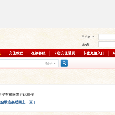
用戶名
密碼
值
充值教程
在線客服
卡密充值購買
卡密充值入口
帖子
搜
索
您沒有權限進行此操作
[ 點擊這裏返回上一頁 ]