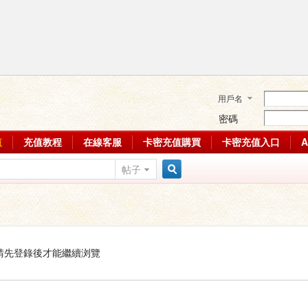
用戶名
密碼
值
充值教程
在線客服
卡密充值購買
卡密充值入口
帖子
搜
索
請先登錄後才能繼續浏覽