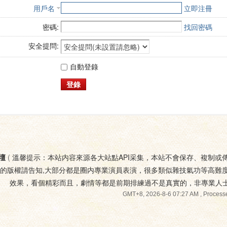
用戶名
立即注冊
密碼:
找回密碼
安全提問:
自動登錄
登錄
壇
(
溫馨提示：本站内容來源各大站點API采集，本站不會保存、複制或
您的版權請告知,大部分都是圈内專業演員表演，很多類似雜技氣功等高難
效果，看個精彩而且，劇情等都是前期排練過不是真實的，非專業人
GMT+8, 2026-8-6 07:27 AM
, Processe