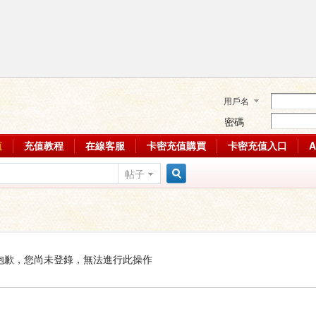
用戶名
密碼
值
充值教程
在線客服
卡密充值購買
卡密充值入口
帖子
搜
索
抱歉，您尚未登錄，無法進行此操作