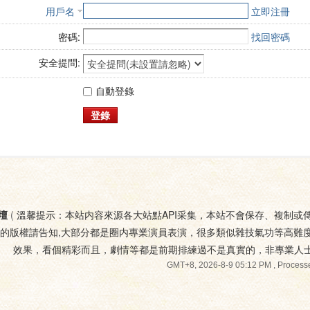
用戶名
立即注冊
密碼:
找回密碼
安全提問:
自動登錄
登錄
壇
(
溫馨提示：本站内容來源各大站點API采集，本站不會保存、複制或
您的版權請告知,大部分都是圈内專業演員表演，很多類似雜技氣功等高難
效果，看個精彩而且，劇情等都是前期排練過不是真實的，非專業人
GMT+8, 2026-8-9 05:12 PM
, Processe