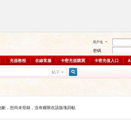
用戶名
密碼
值
充值教程
在線客服
卡密充值購買
卡密充值入口
帖子
搜
索
抱歉，您尚未登錄，沒有權限在該版塊回帖