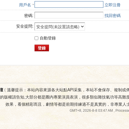
用戶名
立即注冊
密碼:
找回密碼
安全提問:
自動登錄
登錄
壇
(
溫馨提示：本站内容來源各大站點API采集，本站不會保存、複制或
您的版權請告知,大部分都是圈内專業演員表演，很多類似雜技氣功等高難
效果，看個精彩而且，劇情等都是前期排練過不是真實的，非專業人
GMT+8, 2026-8-8 03:47 AM
, Processe